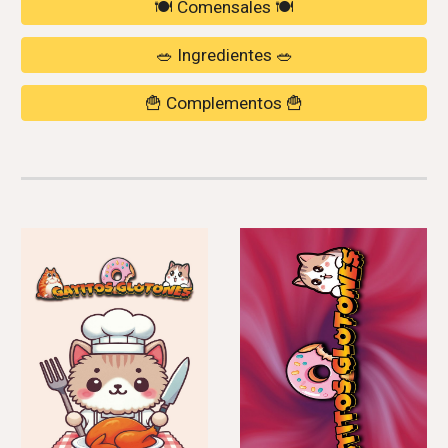
🍽️ Comensales 🍽️
🥗 Ingredientes 🥗
🍟 Complementos 🍟