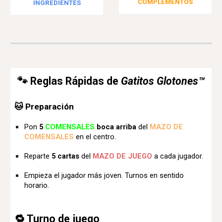
COMPLEMEN
TO
S
INGREDIENTE
S
🐾 Reglas Rápidas de
Gatitos Glotones™
🐱 Preparación
Pon
5
COMENSAL
ES
boca arriba
del
MAZO DE
COMENSALES
en el centro.
Reparte
5 cartas
del
MAZO DE JUEGO
a cada jugador.
Empieza el jugador más joven. Turnos en sentido
horario.
🔁 Turno de juego