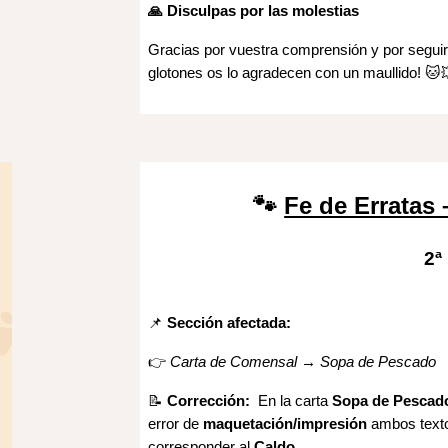
🙏 Disculpas por las molestias
Gracias por vuestra comprensión y por seguir
glotones os lo agradecen con un maullido! 🐱
🐾
Fe de Erratas
2
ª
📌
Sección afectada:
👉
Carta de Comensal → Sopa de Pescado
📝
Corrección:
En la carta
Sopa de Pescad
error de
maquetación/impresión
ambos texto
corresponder al
Caldo
.