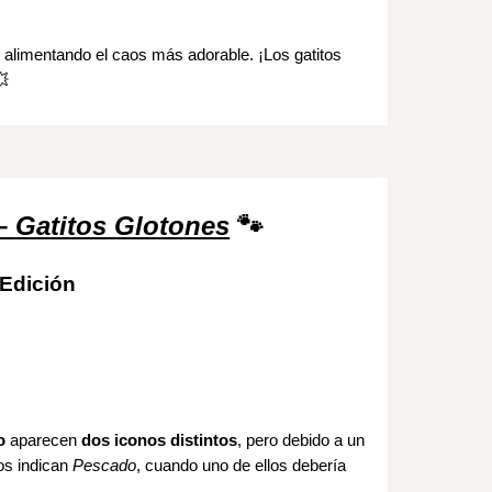
 alimentando el caos más adorable. ¡Los gatitos
💥
 –
Gatitos Glotones
🐾
 Edición
o
aparecen
dos iconos distintos
, pero debido a un
s indican
Pescado
, cuando uno de ellos debería